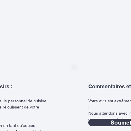
sirs :
Commentaires et
es, le personnel de cuisine
Votre avis est extrêm
e réjouissent de votre
!
Nous attendons avec i
commentaires de toute
Soumett
en tant qu'équipe :