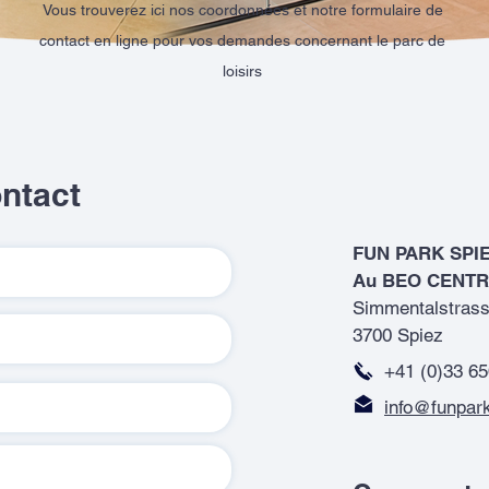
Vous trouverez ici nos coordonnées et notre formulaire de
contact en ligne pour vos demandes concernant le parc de
loisirs
ontact
FUN PARK SPI
Au BEO CENT
Simmentalstrass
3700 Spiez
+41 (0)33 65
info@funpar