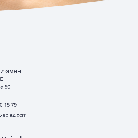
EZ GMBH
RE
e 50
0 15 79
k-spiez.com