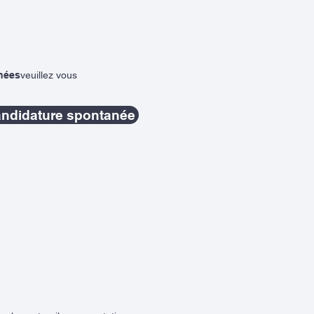
nées
veuillez vous
andidature spontanée