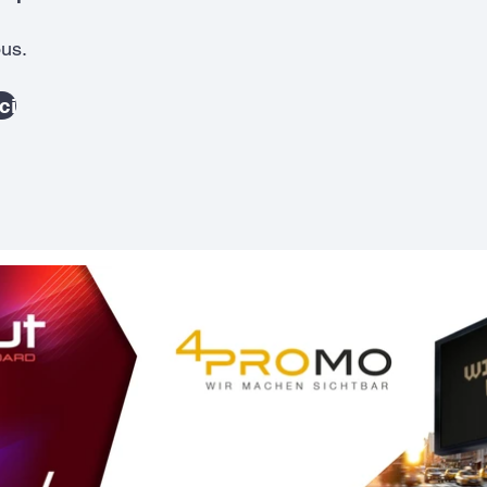
us.
ci