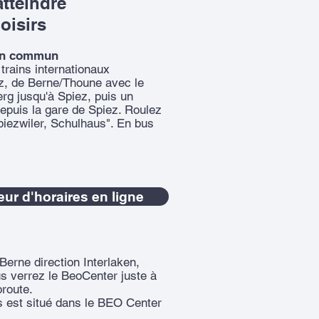
tteindre
loisirs
 en commun
trains internationaux
z, de Berne/Thoune avec le
erg jusqu'à Spiez, puis un
epuis la gare de Spiez. Roulez
Spiezwiler, Schulhaus". En bus
eur d'horaires en ligne
Berne direction Interlaken,
us verrez le BeoCenter juste à
oroute.
rs est situé dans le BEO Center