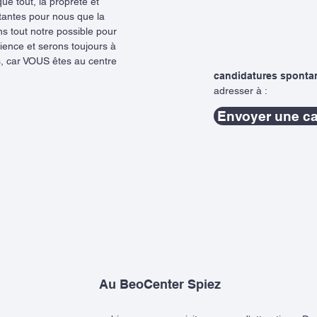
ue tout, la propreté et
rtantes pour nous que la
s tout notre possible pour
rience et serons toujours à
s, car VOUS êtes au centre
candidatures sponta
adresser à :
Envoyer une c
Au BeoCenter Spiez