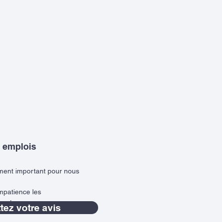
 emplois
ement important pour nous
mpatience les
 nature.
ez votre avis