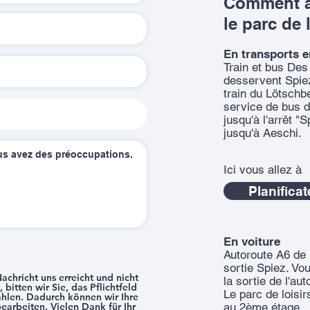
Comment a
le parc de 
En transports
Train et bus Des 
desservent Spie
train du Lötschb
service de bus d
jusqu'à l'arrêt "
jusqu'à Aeschi.
Ici vous allez à
Planificat
En voiture
Autoroute A6 de 
sortie Spiez. Vo
achricht uns erreicht und nicht
la sortie de l'aut
bitten wir Sie, das Pflichtfeld
Le parc de loisi
ählen. Dadurch können wir Ihre
bearbeiten. Vielen Dank für Ihr
au 2ème étage.