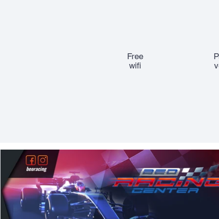
Free
P
wifi
v