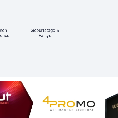
onen
Geburtstage &
hones
Partys