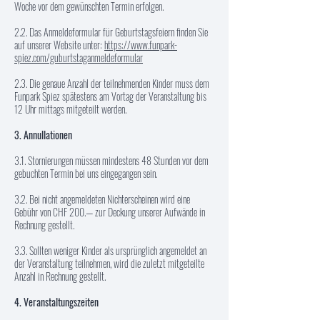
Woche vor dem gewünschten Termin erfolgen.
2.2. Das Anmeldeformular für Geburtstagsfeiern finden Sie
auf unserer Website unter:
https://www.funpark-
spiez.com/guburtstaganmeldeformular
2.3. Die genaue Anzahl der teilnehmenden Kinder muss dem
Funpark Spiez spätestens am Vortag der Veranstaltung bis
12 Uhr mittags mitgeteilt werden.
3. Annullationen
3.1. Stornierungen müssen mindestens 48 Stunden vor dem
gebuchten Termin bei uns eingegangen sein.
3.2. Bei nicht angemeldeten Nichterscheinen wird eine
Gebühr von CHF 200.— zur Deckung unserer Aufwände in
Rechnung gestellt.
3.3. Sollten weniger Kinder als ursprünglich angemeldet an
der Veranstaltung teilnehmen, wird die zuletzt mitgeteilte
Anzahl in Rechnung gestellt.
4. Veranstaltungszeiten