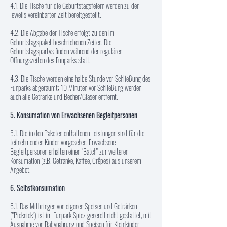
4.1. Die Tische für die Geburtstagsfeiern werden zu der
jeweils vereinbarten Zeit bereitgestellt.
4.2. Die Abgabe der Tische erfolgt zu den im
Geburtstagspaket beschriebenen Zeiten. Die
Geburtstagspartys finden während der regulären
Öffnungszeiten des Funparks statt.
4.3. Die Tische werden eine halbe Stunde vor Schließung des
Funparks abgeräumt; 10 Minuten vor Schließung werden
auch alle Getränke und Becher/Gläser entfernt.
5. Konsumation von Erwachsenen Begleitpersonen
5.1. Die in den Paketen enthaltenen Leistungen sind für die
teilnehmenden Kinder vorgesehen. Erwachsene
Begleitpersonen erhalten einen "Batch" zur weiteren
Konsumation (z.B. Getränke, Kaffee, Crêpes) aus unserem
Angebot.
6. Selbstkonsumation
6.1. Das Mitbringen von eigenen Speisen und Getränken
("Picknick") ist im Funpark Spiez generell nicht gestattet, mit
Ausnahme von Babynahrung und Speisen für Kleinkinder