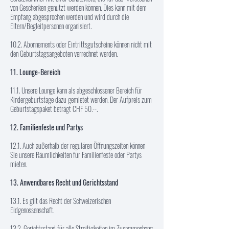
von Geschenken genutzt werden können. Dies kann mit dem
Empfang abgesprochen werden und wird durch die
Eltern/Begleitpersonen organisiert.
10.2. Abonnements oder Eintrittsgutscheine können nicht mit
den Geburtstagsangeboten verrechnet werden.
11. Lounge-Bereich
11.1. Unsere Lounge kann als abgeschlossener Bereich für
Kindergeburtstage dazu gemietet werden. Der Aufpreis zum
Geburtstagspaket beträgt CHF 50.--.
12. Familienfeste und Partys
12.1. Auch außerhalb der regulären Öffnungszeiten können
Sie unsere Räumlichkeiten für Familienfeste oder Partys
mieten.
13. Anwendbares Recht und Gerichtsstand
13.1. Es gilt das Recht der Schweizerischen
Eidgenossenschaft.
13.2. Gerichtsstand für alle Streitigkeiten im Zusammenhang