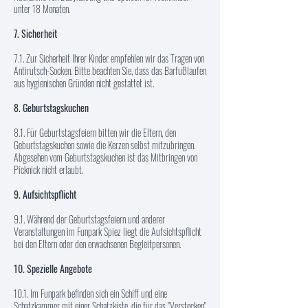
unter 18 Monaten.
7. Sicherheit
7.1. Zur Sicherheit Ihrer Kinder empfehlen wir das Tragen von
Antirutsch-Socken. Bitte beachten Sie, dass das Barfußlaufen
aus hygienischen Gründen nicht gestattet ist.
8. Geburtstagskuchen
8.1. Für Geburtstagsfeiern bitten wir die Eltern, den
Geburtstagskuchen sowie die Kerzen selbst mitzubringen.
Abgesehen vom Geburtstagskuchen ist das Mitbringen von
Picknick nicht erlaubt.
9. Aufsichtspflicht
9.1. Während der Geburtstagsfeiern und anderer
Veranstaltungen im Funpark Spiez liegt die Aufsichtspflicht
bei den Eltern oder den erwachsenen Begleitpersonen.
10. Spezielle Angebote
10.1. Im Funpark befinden sich ein Schiff und eine
Schatzkammer mit einer Schatzkiste, die für das "Verstecken"