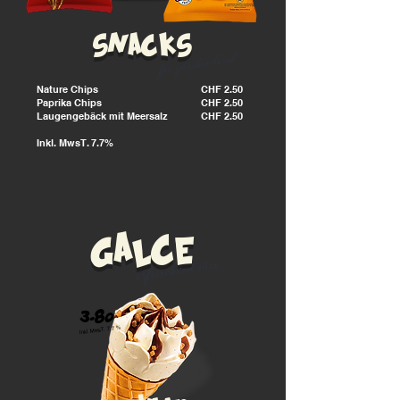
snacks
für zwischendurch
Nature Chips
CHF 2.50
Paprika Chips
CHF
2.50
Laugengebäck mit Meersalz
CHF
2.50
Inkl. MwsT. 7.7%
galce
erfrischend süss
3.80
Inkl. MwsT. 7.7 %