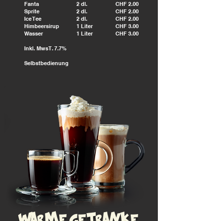
Fanta
2 dl.
CHF 2.00
Sprite
2 dl.
CHF 2.00
Ice Tee
2 dl.
CHF 2.00
Himbeersirup
1 Liter
CHF
3.00
Wasser
1 Liter
CHF
3.00
Inkl. MwsT. 7.7%
Selbstbedienung
Warme getranke