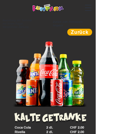
Bestellung am Terminal
Zurück zum Restaurant
mit Ihrem Pager.
Angebot
Bargeldlose Zahlung
Zurück
kalte getranke
Coca Cola
2 dl.
CHF 2.00
Rivella
2 dl.
CHF 2.00