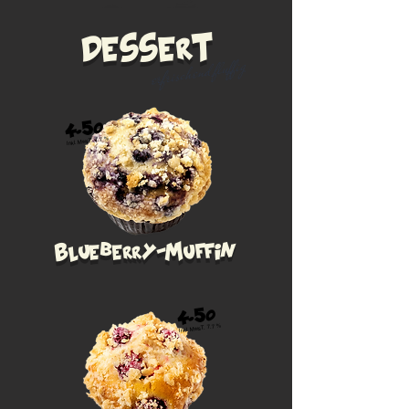
dessert
erfrischend fluffig
4.50
Inkl. MwsT. 7.7 %
Blueberry-Muffin
4.50
Inkl. MwsT. 7.7 %