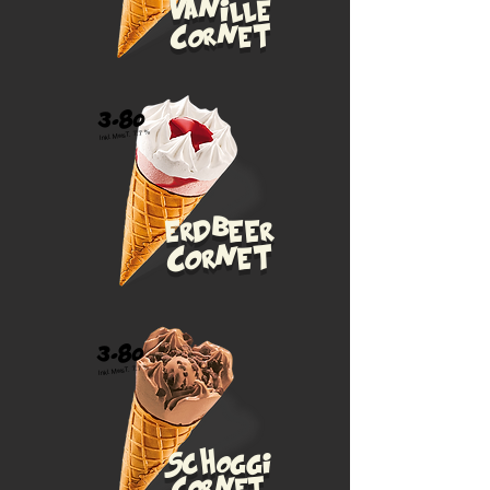
Vanille
Cornet
3.80
Inkl. MwsT. 7.7 %
erdbeer
Cornet
3.80
Inkl. MwsT. 7.7 %
Schoggi
Cornet