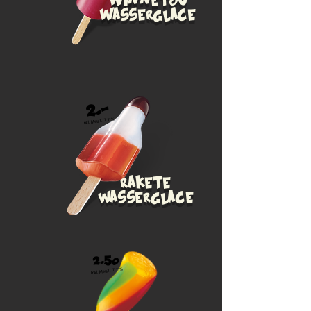
Winnetou
Wasserglace
2.-
Inkl. MwsT. 7.7 %
rakete
wasserglace
2.50
Inkl. MwsT. 7.7 %