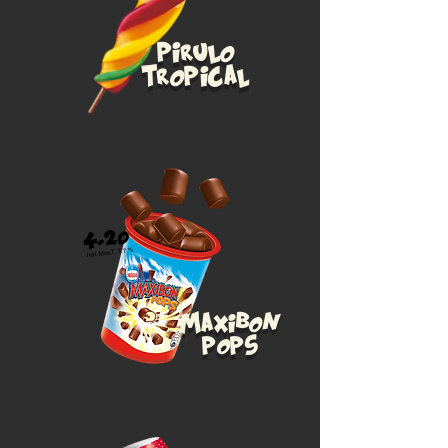
pirulo
tropical
4.20
Inkl. MwsT. 7.7 %
Maxibon
pops