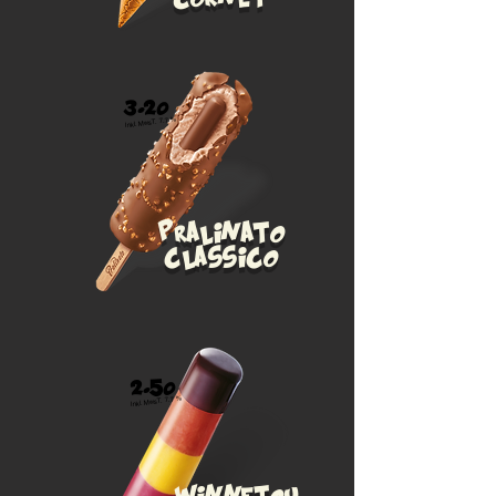
3.20
Inkl. MwsT. 7.7 %
Pralinato
classico
2.50
Inkl. MwsT. 7.7 %