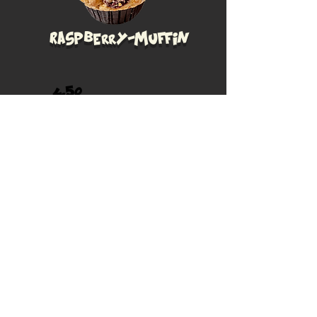
Raspberry-Muffin
4.50
Inkl. MwsT. 7.7 %
Marmor-Cake
Bierbrezel
mit Salz bestreut
2.50
Inkl. MwsT. 7.7 %