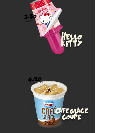
3.50
Inkl. MwsT. 7.7 %
Hello
kitty
4.20
Inkl. MwsT. 7.7 %
Cafe glace
coupe