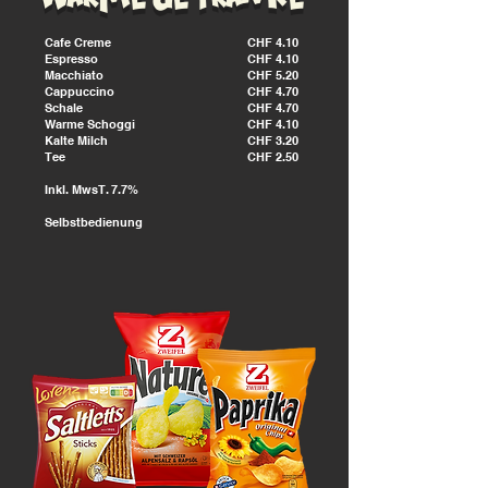
Cafe Creme
CHF 4.10
Espresso
CHF
4.10
Macchiato
CHF
5.20
Cappuccino
CHF
4.70
Schale
CHF
4.70
Warme Schoggi
CHF
4.10
Kalte Milch
CHF
3.20
Tee
CHF
2.50
Inkl. MwsT. 7.7%
Selbstbedienung